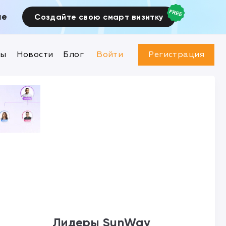
ие
Создайте свою смарт визитку
ны
Новости
Блог
Войти
Регистрация
Лидеры SunWay