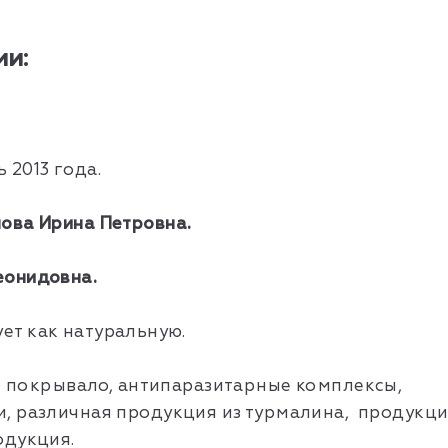
и:
 2013 года.
ова Ирина Петровна.
еонидовна.
т как натуральную.
й, покрывало, антипаразитарные комплексы,
, различная продукция из турмалина, продукц
одукция.