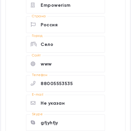
Empowerism
Страна
Россия
Город
Село
Cайт
www
Телефон
88005553535
E-mail
Не указан
Skype
gfjyhfjy