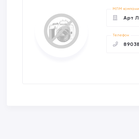
МЛМ компан
Арт 
Телефон
8903