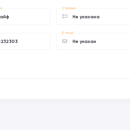
ия
Страна
Лайф
Не указана
E-mail
8232303
Не указан