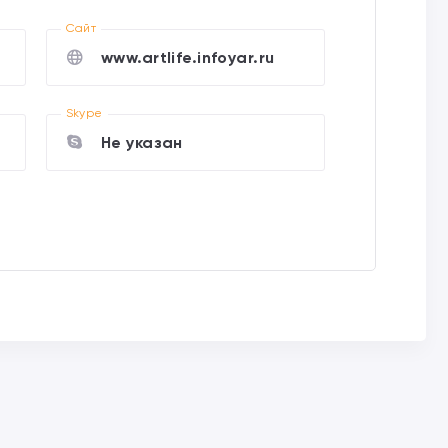
Cайт
www.artlife.infoyar.ru
Skype
Не указан