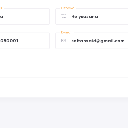
ия
Страна
na
Не указана
E-mail
5080001
soltansaid@gmail.com