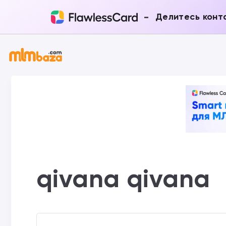
-
Делитесь конт
qivana qivana