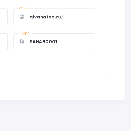
Cайт
qivanatop.ru/
Skype
SAHAB0001