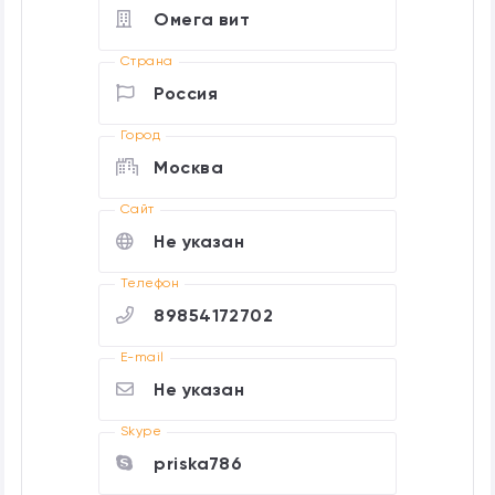
Омега вит
Страна
Россия
Город
Москва
Cайт
Не указан
Телефон
89854172702
E-mail
Не указан
Skype
priska786