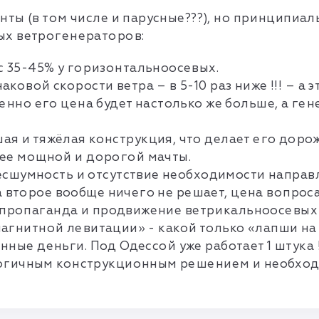
ты (в том числе и парусные???), но принципиал
ых ветрогенераторов:
с 35-45% у горизонтальноосевых.
овой скорости ветра – в 5-10 раз ниже !!! – а э
енно его цена будет настолько же больше, а ген
я и тяжёлая конструкция, что делает его дорож
лее мощной и дорогой мачты.
шумность и отсутствие необходимости направля
 второе вообще ничего не решает, цена вопроса
а пропаганда и продвижение ветрикальноосевы
«магнитной левитации» - какой только «лапши н
енные деньги. Под Одессой уже работает 1 штука !
огичным конструкционным решением и необходи