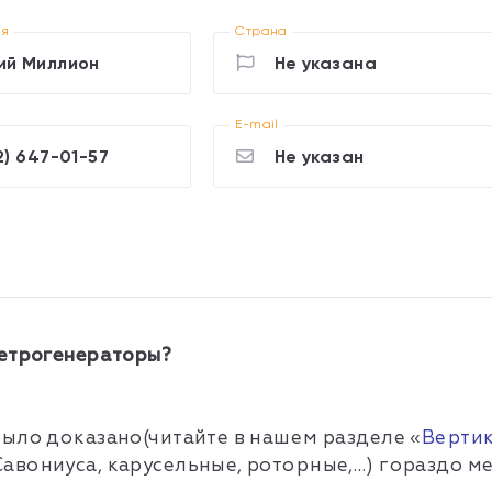
ия
Страна
ий Миллион
Не указана
E-mail
2) 647-01-57
Не указан
ветрогенераторы?
ыло доказано(читайте в нашем разделе «
Верти
вониуса, карусельные, роторные,…) гораздо ме