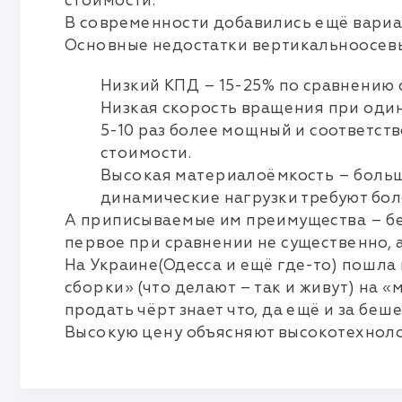
стоимости.
В современности добавились ещё вариан
Основные недостатки вертикальноосев
Низкий КПД – 15-25% по сравнению 
Низкая скорость вращения при одинак
5-10 раз более мощный и соответств
стоимости.
Высокая материалоёмкость – больша
динамические нагрузки требуют бо
А приписываемые им преимущества – бес
первое при сравнении не существенно, а
На Украине(Одесса и ещё где-то) пошл
сборки» (что делают – так и живут) на 
продать чёрт знает что, да ещё и за беш
Высокую цену объясняют высокотехнол