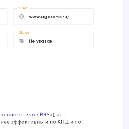
Cайт
www.agara-e.ru/
Skype
Не указан
кально-осевые ВЭУ
»), что
нее эффективны и по КПД и по