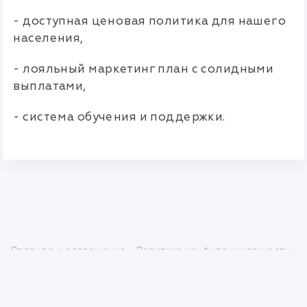
- доступная ценовая политика для нашего
населения,
- лояльный маркетинг план с солидными
выплатами,
- система обучения и поддержки.
Правила и соглашения
Политика конфиденциальности
info@mlmbaza.com
© 2010—2026 Разработка —
«FlawlessMLM»