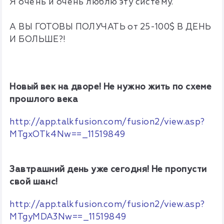
Я очень и очень люблю эту систему.
А ВЫ ГОТОВЫ ПОЛУЧАТЬ от 25-100$ В ДЕНЬ
И БОЛЬШЕ?!
Новый век на дворе! Не нужно жить по схеме
прошлого века
http://app.talkfusion.com/fusion2/view.asp?
MTgxOTk4Nw==_11519849
Завтрашний день уже сегодня! Не пропусти
свой шанс!
http://app.talkfusion.com/fusion2/view.asp?
MTgyMDA3Nw==_11519849