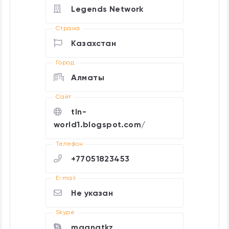
Legends Network
Страна
Казахстан
Город
Алматы
Cайт
tln-
world1.blogspot.com/
Телефон
+77051823453
E-mail
Не указан
Skype
magnatkz