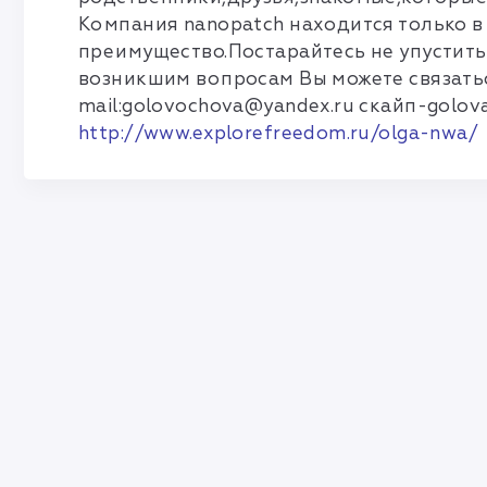
Компания nanopatch находится только в
преимущество.Постарайтесь не упустить
возникшим вопросам Вы можете связатьс
mail:
golovochova@yandex.ru
скайп-golova
http://www.explorefreedom.ru/olga-nwa/