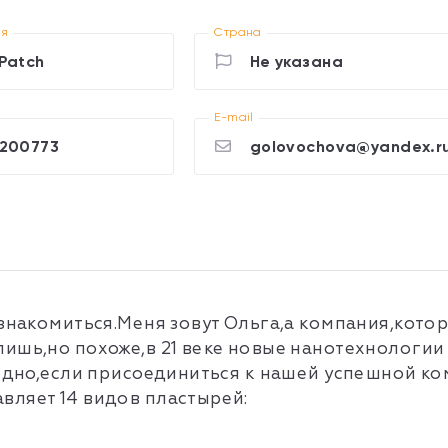
ия
Страна
Patch
Не указана
E-mail
200773
golovochova@yandex.r
знакомиться.Меня зовут Ольга,а компания,кото
пишь,но похоже,в 21 веке новые нанотехнологи
аодно,если присоединиться к нашей успешной ко
вляет 14 видов пластырей: