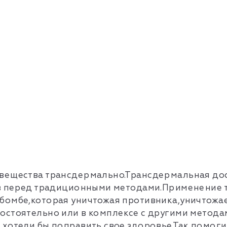
вещества трансдермально.Трансдермальная дос
тв перед традиционными методами.Применение т
омбе,которая уничтожая противника,уничтожает
стоятельно или в комплексе с другими методами
хотели бы поправить свое здоровье.Так помоги