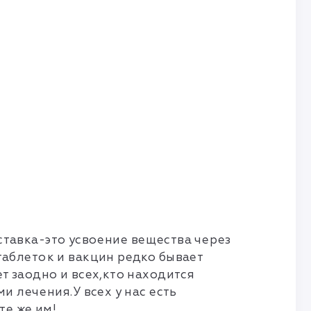
тавка-это усвоение вещества через
аблеток и вакцин редко бывает
 заодно и всех,кто находится
 лечения.У всех у нас есть
те же им!