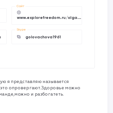
Cайт
www.explorefreedom.ru/olga...
Skype
u
golovachova1961
рую я представляю называется
и это опровергают.Здоровье можно
манде,можно и разбогатеть.