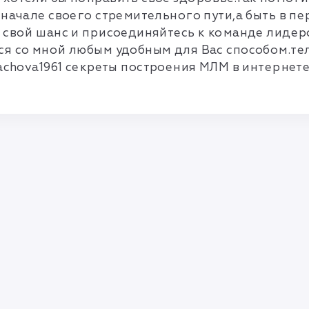
 начале своего стремительного пути,а быть в п
 свой шанс и присоединяйтесь к команде лидер
я со мной любым удобным для Вас способом.тел
chova1961 секреты построения МЛМ в интернете
Правила и соглашения
Политика конфиденциальности
info@mlmbaza.com
© 2010—2026 Разработка —
«FlawlessMLM»