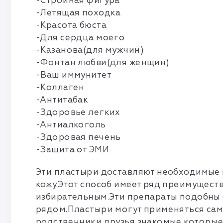
-Стройная фигура
-Летящая походка
-Красота бюста
-Для сердца моего
-Казанова(для мужчин)
-Фонтан любви(для женщин)
-Ваш иммунитет
-Коллаген
-Антитабак
-Здоровье легких
-Антиалкоголь
-Здоровая печень
-Защита от ЭМИ
Эти пластыри доставляют необходимые 
кожу.Этот способ имеет ряд преимущес
избирательным.Эти препараты подобны б
рядом.Пластыри могут применяться само
родственники,друзья,знакомые,которые 