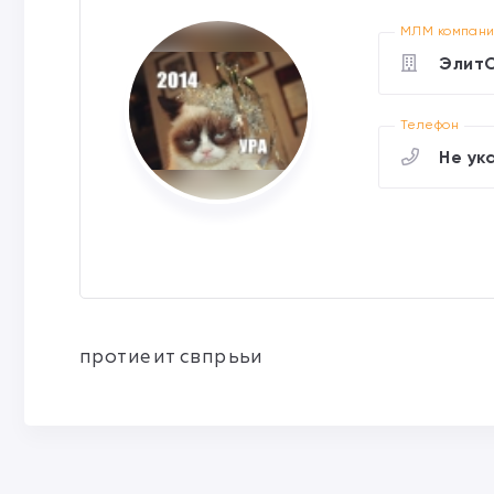
МЛМ компан
Элит
Телефон
Не ук
протиеит свпрььи