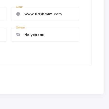
Cайт
www.flashmlm.com
Skype
Не указан