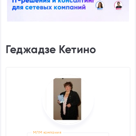
Геджадзе Кетино
МЛМ компания