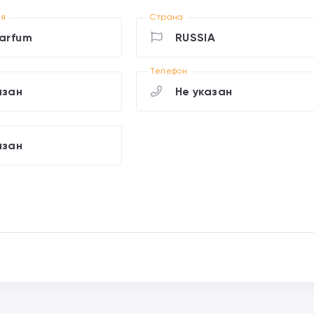
ия
Страна
parfum
RUSSIA
Телефон
азан
Не указан
азан