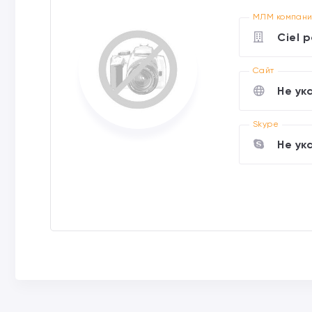
МЛМ компан
Ciel 
Cайт
Не ук
Skype
Не ук