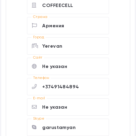
COFFEECELL
Страна
Армения
Город
Yerevan
Cайт
Не указан
Телефон
+37491484894
E-mail
Не указан
Skype
garustamyan