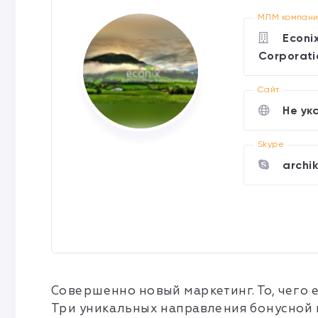
МЛМ компан
Econi
Corporati
Cайт
Не ук
Skype
archi
Совершенно новый маркетинг. То, чего 
Три уникальных направления бонусной