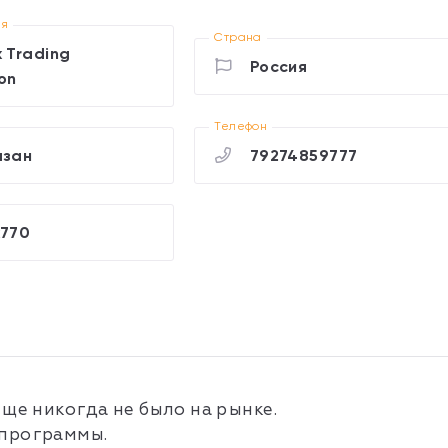
ия
Страна
x Trading
Россия
on
Телефон
азан
79274859777
k770
еще никогда не было на рынке.
 программы.