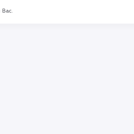
 Вас.
Правила и соглашения
Политика конфиденциальности
info@mlmbaza.com
© 2010—2026 Разработка —
«FlawlessMLM»