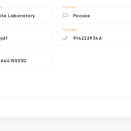
ия
Страна
ite Laboratory
Россия
Телефон
yjdf
9142229346
9644155330