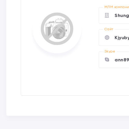
МЛМ компан
Shung
Cайт
Kjyub
Skype
ann8