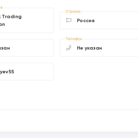
ия
Страна
x Trading
Россия
on
Телефон
азан
Не указан
yev55