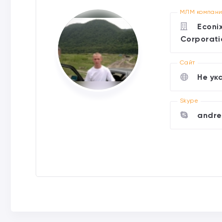
МЛМ компан
Econi
Corporati
Cайт
Не ук
Skype
andre