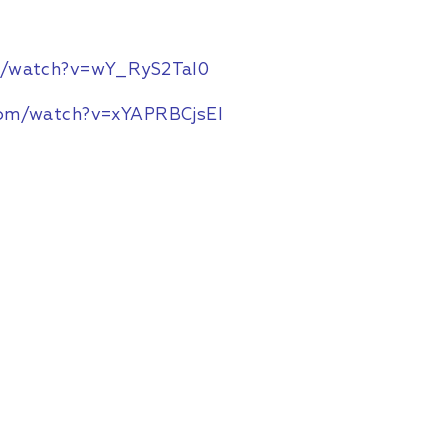
m/watch?v=wY_RyS2TaI0
com/watch?v=xYAPRBCjsEI