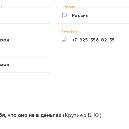
ия
Страна
w
Россия
Телефон
азан
+7-925-356-82-35
азан
бя, что оно не в деньгах
(
Крутиер Б. Ю.)