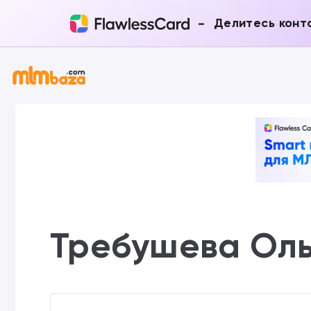
-
Делитесь конт
Требушева Ол