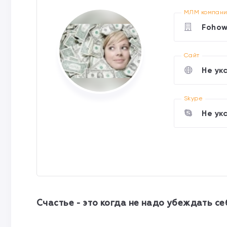
МЛМ компан
Foho
Cайт
Не ук
Skype
Не ук
Счастье - это когда не надо убеждать се