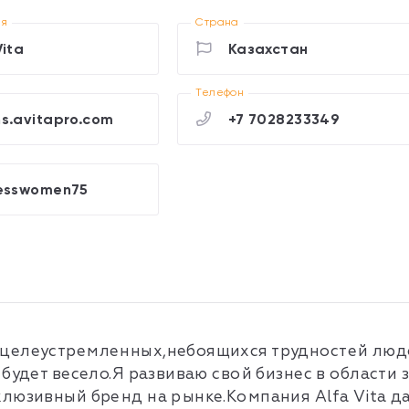
ия
Страна
Vita
Казахстан
Телефон
s.avitapro.com
+7 7028233349
esswomen75
целеустремленных,небоящихся трудностей людей
 будет весело.Я развиваю свой бизнес в области
клюзивный бренд на рынке.Компания Аlfa Vita д