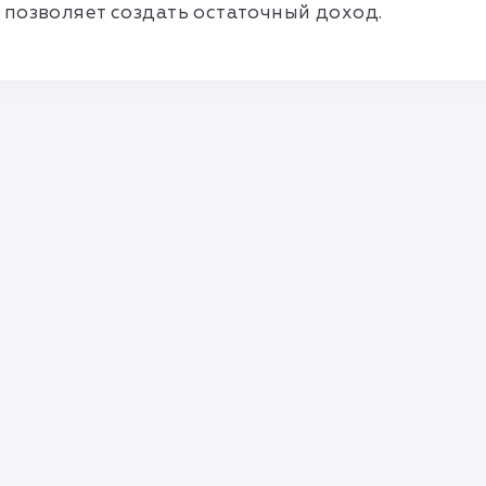
позволяет создать остаточный доход.
Правила и соглашения
Политика конфиденциальности
info@mlmbaza.com
© 2010—2026 Разработка —
«FlawlessMLM»