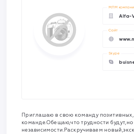
МЛМ компан
Alfa-
Cайт
www.n
Skype
buisn
Приглашаю в свою команду позитивных,
команде.Обещаю,что трудности будут,но
независимости.Раскручиваем новый,экс