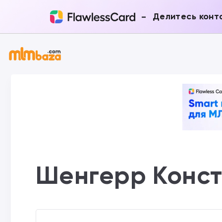
-
Делитесь конт
Шенгерр Конс