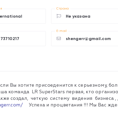
ия
Страна
ternational
Не указана
E-mail
73710217
shengerr@gmail.com
Если Вы хотите присоеденится к серьезному, бол
аша команда LR SuperStars первая, кто органи
также создал, четкую систему видения бизнеса ,
ngerr.com/
Успеха и процветания !!! Мы Вас ждем