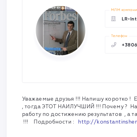
МЛМ компан
LR-In
Телефон
+3806
Уважаемые друзья !!! Напишу коротко ! 
, тогда ЭТОТ НАИЛУЧШИЙ !!! Почему ? Н
работу по достижению результатов , а 
!!! Подробности :
http://konstantinshe