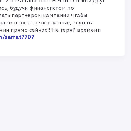
и в г.Астана, потом мой близкий друг
сь, будучи финансистом по
 стать партнером компании чтобы
ваем просто невероятные, если ты
чни прямо сейчас!!!Не теряй времени
com/samat7707