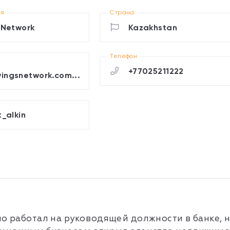
ия
Страна
Network
Kazakhstan
Телефон
+77025211222
wingsnetwork.com...
_alkin
о работал на руководящей должности в банке, н