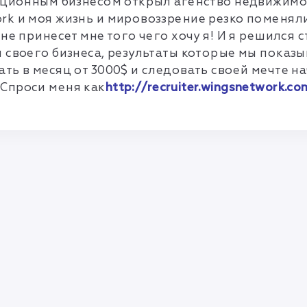
иционным бизнесом открыл агенство недвижимост
k и моя жизнь и мировоззрение резко поменяли
не принесет мне того чего хочу я! И я решился
 своего бизнеса, результаты которые мы показы
ть в месяц от 3000$ и следовать своей мечте на
Спроси меня как
http://recruiter.wingsnetwork.
Правила и соглашения
Политика конфиденциальности
info@mlmbaza.com