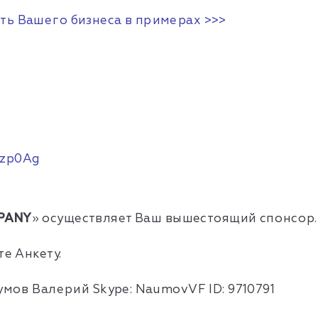
ть Вашего бизнеса в примерах >>>
/-zp0Ag
PANY
»
осуществляет Ваш вышестоящий спонсор.
е Анкету.
умов Валерий Skype: NaumovVF ID: 9710791