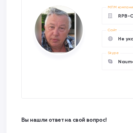
МЛМ компан
RPB-
Cайт
Не ук
Skype
Naum
Вы нашли ответ на свой вопрос!