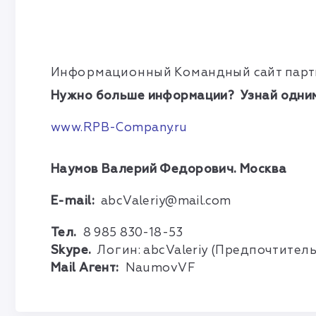
Информационный Командный сайт пар
Нужно больше информации? Узнай одним
www.RPB-Company.ru
Наумов Валерий Федорович. Москва
E-mail:
abcValeriy
@mail.com
Тел.
8 985 830-18-53
Skype.
Логин: abcValeriy (Предпочтител
Mail Агент:
NaumovVF