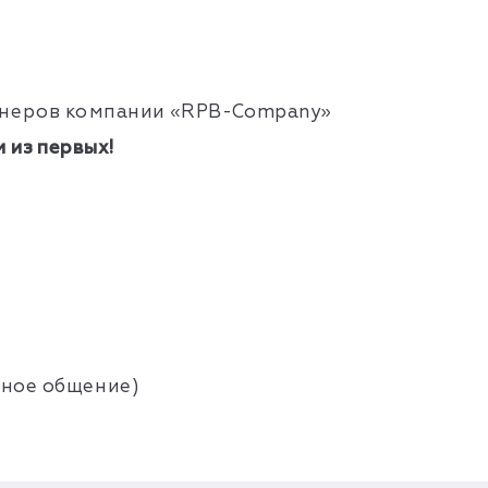
тнеров компании
«
RPB-Company
»
 из первых!
ьное общение)