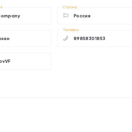
ия
Страна
Company
Россия
Телефон
азан
89858301853
ovVF