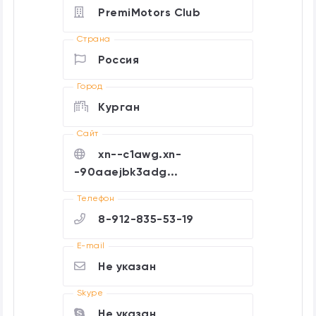
PremiMotors Club
Страна
Россия
Город
Курган
Cайт
xn--c1awg.xn-
-90aaejbk3adg...
Телефон
8-912-835-53-19
E-mail
Не указан
Skype
Не указан