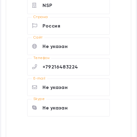
NSP
Страна
Россия
Cайт
Не указан
Телефон
+79216483224
E-mail
Не указан
Skype
Не указан