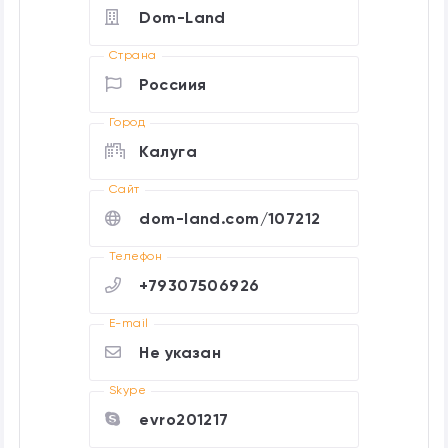
Dom-Land
Страна
Россиия
Город
Калуга
Cайт
dom-land.com/107212
Телефон
+79307506926
E-mail
Не указан
Skype
evro201217