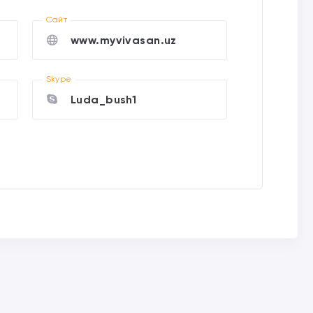
Cайт
www.myvivasan.uz
Skype
Luda_bush1