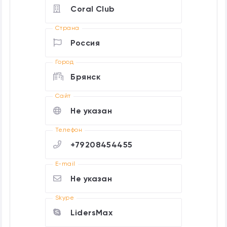
Coral Club
Страна
Россия
Город
Брянск
Cайт
Не указан
Телефон
+79208454455
E-mail
Не указан
Skype
LidersMax