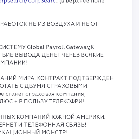
corpsearch/CorpSearc
.. (в верхнее поле
РАБОТОК НЕ ИЗ ВОЗДУХА И НЕ ОТ
ЕМУ Global Payroll Gateway,К
ТВИЕ ВЫВОДА ДЕНЕГ ЧЕРЕЗ ВСЯКИЕ
ОМПАНИИ!
МПАНИЙ МИРА. КОНТРАКТ ПОДТВЕРЖДЕН
БОТАТЬ С ДВУМЯ СТРАХОВЫМИ
танет страховая компания,
 ПЛЮС + В ПОЛЬЗУ ТЕЛЕКСФРИ!
ОННЫХ КОМПАНИЙ ЮЖНОЙ АМЕРИКИ.
ТЕРНЕТ И ТЕЛЕФОННАЯ СВЯЗЬ!
НИКАЦИОННЫЙ МОНСТР!