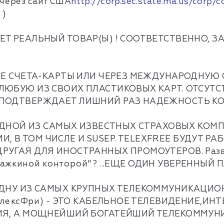
 через сайт США
http://corp.sec.state.ma.us/corp/
 )
Т РЕАЛЬНЫЙ ТОВАР(Ы) ! СООТВЕТСТВЕННО, ЗА
Е СЧЕТА-КАРТЫ ИЛИ ЧЕРЕЗ МЕЖДУНАРОДНУЮ СИСТ
ЛЮБУЮ ИЗ СВОИХ ПЛАСТИКОВЫХ КАРТ. ОТСУТС
 ПОДТВЕРЖДАЕТ ЛИШНИЙ РАЗ НАДЕЖНОСТЬ К
С ОДНОЙ ИЗ САМЫХ ИЗВЕСТНЫХ СТРАХОВЫХ КО
 В ТОМ ЧИСЛЕ И SUSEP. TELEXFREE БУДУТ РА
УГАЯ ДЛЯ ИНОСТРАННЫХ ПРОМОУТЕРОВ. Разве с
ражкиной конторой" ? ...ЕЩЕ ОДИН УВЕРЕННЫЙ
 ОДНУ ИЗ САМЫХ КРУПНЫХ ТЕЛЕКОММУНИКАЦИ
елексФри) - ЭТО КАБЕЛЬНОЕ ТЕЛЕВИДЕНИЕ,ИН
НИЯ, А МОЩНЕЙШИЙ БОГАТЕЙШИЙ ТЕЛЕКОММУ