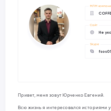
МЛМ компан
COFF
Cайт
Не ук
Skype
fsos0
Привет, меня зовут Юрченко Евгений.
Всю жизнь я интересовался историями ус