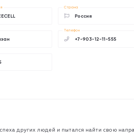
ия
Страна
EECELL
Россия
Телефон
азан
+7-903-12-11-555
5
пеха других людей и пытался найти свою направ