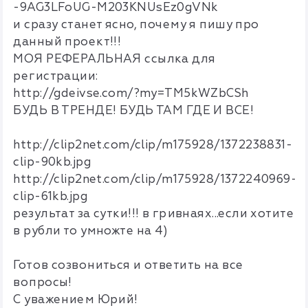
-9AG3LFoUG-M203KNUsEz0gVNk
и сразу станет ясно, почему я пишу про
данный проект!!!
МОЯ РЕФЕРАЛЬНАЯ ссылка для
регистрации:
http://gdeivse.com/?my=TM5kWZbCSh
БУДЬ В ТРЕНДЕ! БУДЬ ТАМ ГДЕ И ВСЕ!
http://clip2net.com/clip/m175928/1372238831-
clip-90kb.jpg
http://clip2net.com/clip/m175928/1372240969-
clip-61kb.jpg
результат за сутки!!! в гривнаях...если хотите
в рубли то умножте на 4)
Готов созвониться и ответить на все
вопросы!
С уважением Юрий!