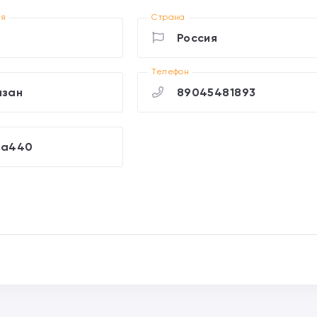
ия
Страна
Россия
Телефон
азан
89045481893
na440