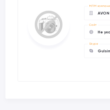
МЛМ компан
AVON
Cайт
Не ук
Skype
Gulsi