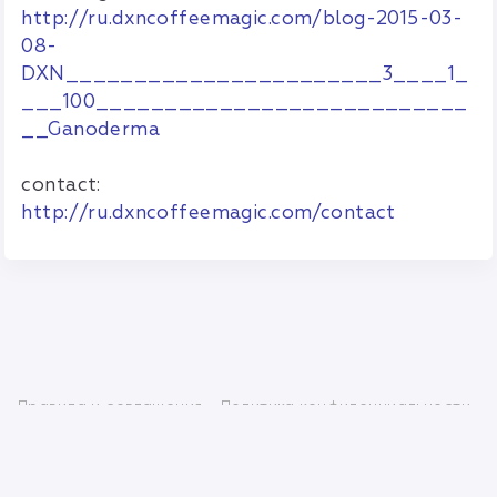
http://ru.dxncoffeemagic.com/blog-2015-03-
08-
DXN_______________________3____1_
___100___________________________
__Ganoderma
contact:
http://ru.dxncoffeemagic.com/contact
Правила и соглашения
Политика конфиденциальности
info@mlmbaza.com
© 2010—2026 Разработка —
«FlawlessMLM»