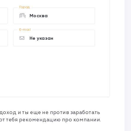
Город
Москва
E-mail
Не указан
оход и ты еще не против заработать
от тебя рекомендацию про компании.