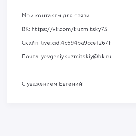
Мои контакты для связи:
ВК: https://vk.com/kuzmitsky75
Скайп: live:.cid.4c694ba9ccef267f
Почта:
yevgeniy.kuzmitskiy@bk.ru
С уважением Евгений!