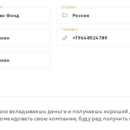
ия
Страна
ко Фонд
Россия
Телефон
азан
+79648524789
азан
шно вкладываешь деньги и получаешь хороший д
омендовать свою компанию, буду рад получить 