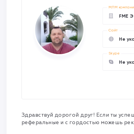
МЛМ компан
FME Э
Cайт
Не ук
Skype
Не ук
Здравствуй дорогой друг! Если ты успе
реферальные и с гордостью можешь рек