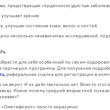
ови, предотвращая сердечнососудистые заболев
 улучшает зрение
 улучшая состояние кожи, волос и ногтей
ведено несколько независимых исследований, п
м?»
риобрести для себя особенный по своим оздорови
тав партнёром программы. Для получения подро
ru
,
реферальная ссылка для регистрации в ком
не верит. И их действительно нет. Вместо этого
вках. Иначе почему средний возрастной показат
аливает?
т «Омегаферол» просто неразумно.