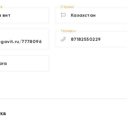
ия
Страна
 вит
Казахстан
Телефон
87182550229
egavit.ru/7778096
ara
тка