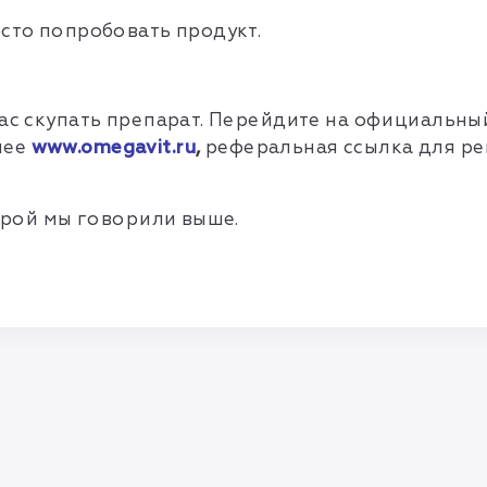
осто попробовать продукт.
час скупать препарат. Перейдите на официальн
нее
www
.
omegavit
.
ru
,
реферальная ссылка для ре
торой мы говорили выше.