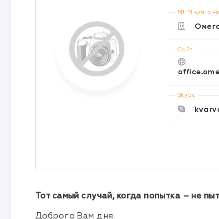
МЛМ компан
Омега
Cайт
office.om
Skype
kvarv
Тот самый случай, когда попытка – не пы
Доброго Вам дня.