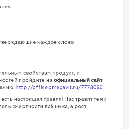
ания
одтверждающие каждое слово
тельным свойствам продукт, и
бностей пройдите на
официальный сайт
панию:
http://office.omegavit.ru/7778096
.
 есть настоящая травля! Нас травят теми
ель смертности всё ниже, а рост