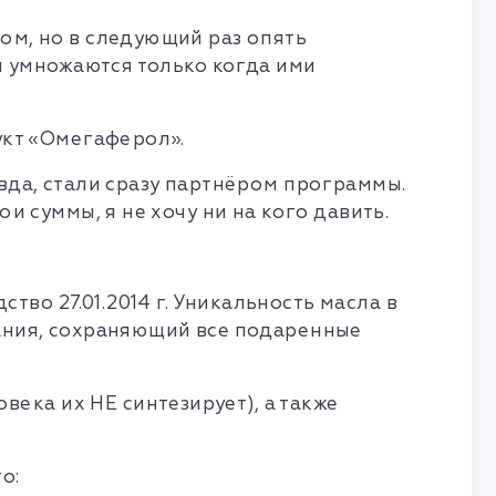
ом, но в следующий раз опять
ти умножаются только когда ими
укт «Омегаферол».
авда, стали сразу партнёром программы.
и суммы, я не хочу ни на кого давить.
во 27.01.2014 г. Уникальность масла в
вания, сохраняющий все подаренные
ека их НЕ синтезирует), а также
о: