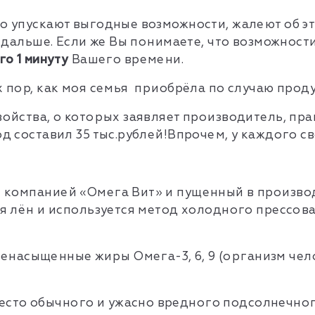
но упускают выгодные возможности, жалеют об эт
те дальше. Если же Вы понимаете, что возможнос
го 1 минуту
Вашего времени.
х пор, как моя семья приобрёла по случаю прод
войства, о которых заявляет производитель, пр
д составил 35 тыс.рублей!Впрочем, у каждого сво
компанией «Омега Вит» и пущенный в производст
тся лён и используется метод холодного прессо
асыщенные жиры Омега-3, 6, 9 (организм челов
сто обычного и ужасно вредного подсолнечног