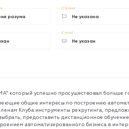
ия
Страна
ия разума
Не указана
E-mail
азан
Не указан
МА"
который успешно просуществовал больше го
меющие общие интересы по построению автомат
Членам Клуба инструменты рекрутинга, предло
выбрать, предоставить дистанционное обучени
строением автоматизированного бизнеса в интер