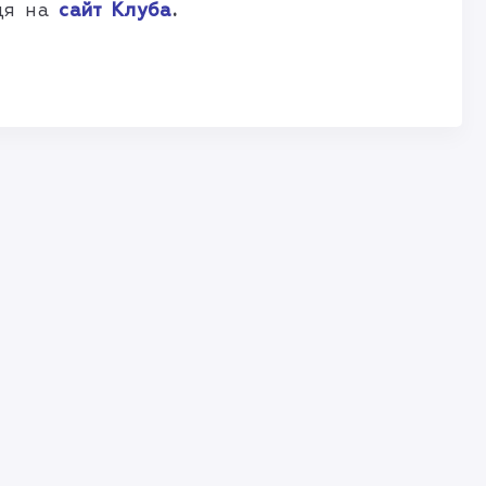
дя на
сайт Клуба
.