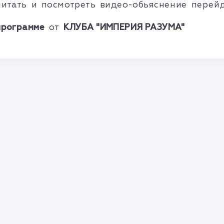
читать и посмотреть видео-обьяснение перей
программе
от
КЛУБА "ИМПЕРИЯ РАЗУМА"
Правила и соглашения
Политика конфиденциальности
info@mlmbaza.com
© 2010—2026 Разработка —
«FlawlessMLM»