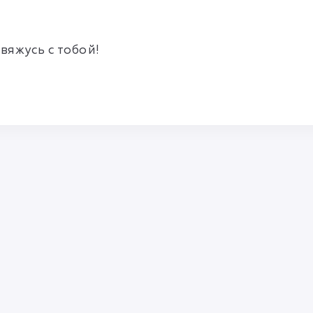
свяжусь с тобой!
Правила и соглашения
Политика конфиденциальности
info@mlmbaza.com