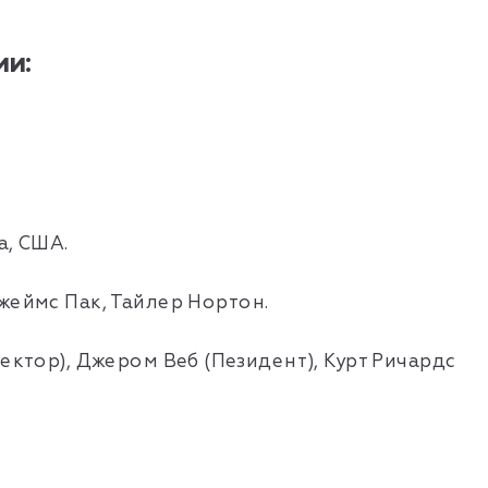
и:
а, США.
жеймс Пак, Тайлер Нортон.
ректор), Джером Веб (Пезидент), Курт Ричардс