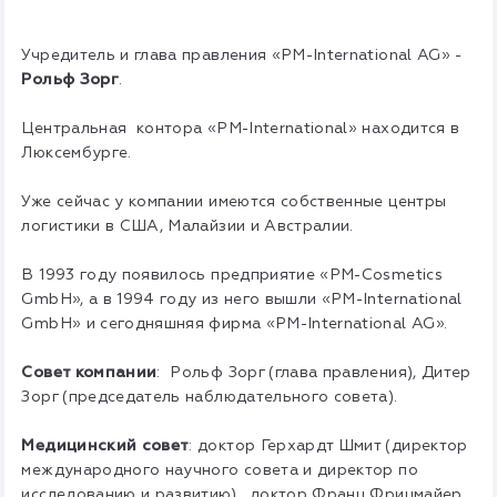
Учредитель и глава правления «PM-International AG» -
Рольф Зорг
.
Центральная контора «PM-International» находится в
Люксембурге.
Уже сейчас у компании имеются собственные центры
логистики в США, Малайзии и Австралии.
В 1993 году появилось предприятие «PM-Cosmetics
GmbH», а в 1994 году из него вышли «PM-International
GmbH» и сегодняшняя фирма «PM-International AG».
Совет компании
: Рольф Зорг (глава правления), Дитер
Зорг (председатель наблюдательного совета).
Медицинский совет
: доктор Герхардт Шмит (директор
международного научного совета и директор по
исследованию и развитию), доктор Франц Фрицмайер