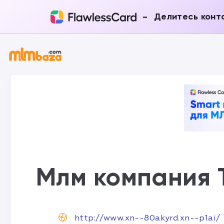
-
Делитесь конт
Млм компания 
http://www.xn--80akyrd.xn--p1ai/