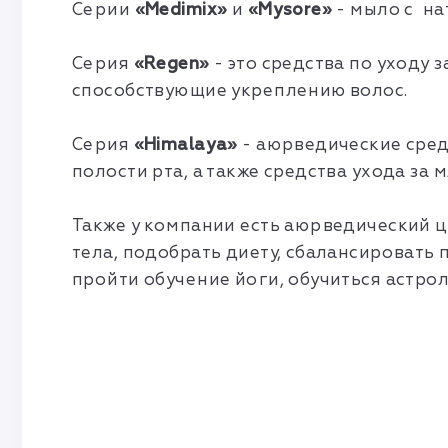
Серии
«Medimix»
и
«Mysore»
- мыло с на
Серия
«Regen»
- это средства по уходу
способствующие укреплению волос.
Серия
«Himalaya»
- аюрведические средс
полости рта, а также средства ухода за
Также у компании есть аюрведический 
тела, подобрать диету, сбалансировать
пройти обучение йоги, обучиться астрол