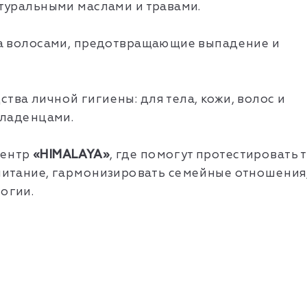
туральными маслами и травами.
 за волосами, предотвращающие выпадение и
тва личной гигиены: для тела, кожи, волос и
 младенцами.
центр
«HIMALAYA»
, где помогут протестировать 
 питание, гармонизировать семейные отношения
огии.