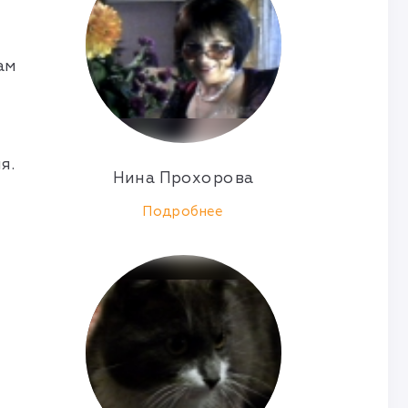
ам
я.
Нина Прохорова
Подробнее