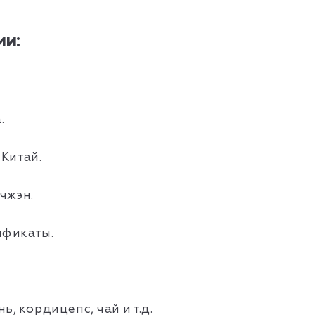
и:
а.
Китай.
йчжэн.
ификаты.
, кордицепс, чай и т.д.